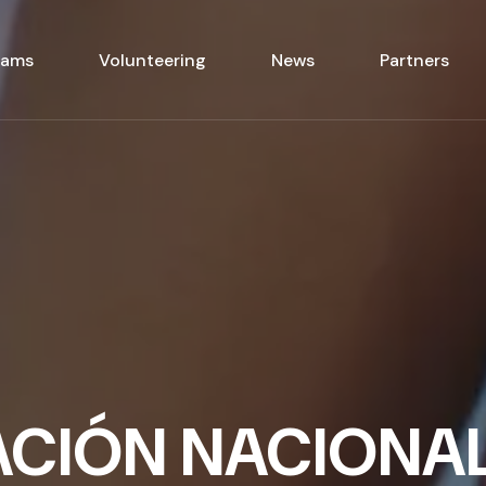
rams
Volunteering
News
Partners
ACIÓN NACIONA