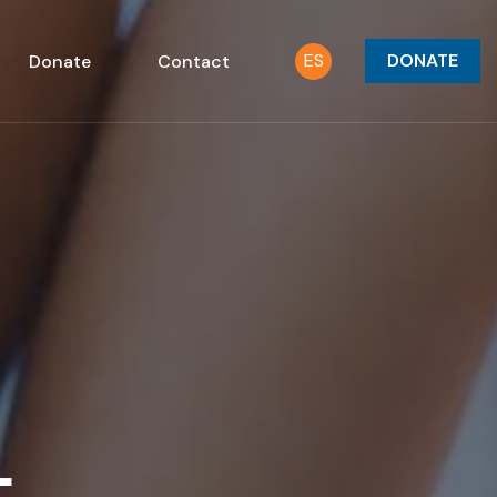
ES
DONATE
Donate
Contact
L